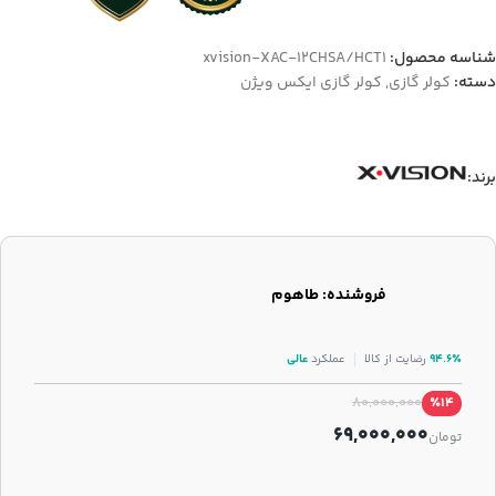
شناسه محصول:
xvision-XAC-12CHSA/HCT1
دسته:
کولر گازی
,
کولر گازی ایکس ویژن
برند:
فروشنده: طاهوم
۹۴.۶٪
رضایت از کالا
عملکرد
عالی
80,000,000
٪14
69,000,000
تومان