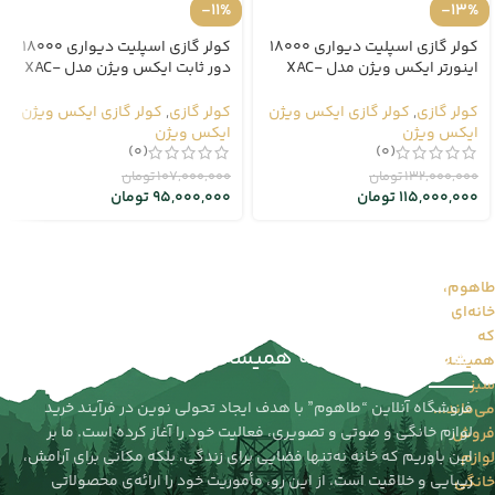
-11%
-13%
کولر گازی اسپلیت دیواری 18000
کولر گازی اسپلیت دیواری 18000
اینورتر ایکس ویژن مدل XAC-
دور ثابت ایکس ویژن مدل XAC-
18CHSA/HCT1
18CHSA/HUIT3
کولر گازی
,
کولر گازی ایکس ویژن
کولر گازی
,
کولر گازی ایکس ویژن
ایکس ویژن
ایکس ویژن
(0)
(0)
132,000,000
تومان
107,000,000
تومان
115,000,000
تومان
95,000,000
تومان
طاهوم،
خانه‌ای
طاهوم را بیشتر بشناسید...
که
طاهوم | خانه‌ای که همیشه سبز می‌ماند
همیشه
سبز
فروشگاه آنلاین “طاهوم” با هدف ایجاد تحولی نوین در فرآیند خرید
می‌ماند...
لوازم خانگی و صوتی و تصویری، فعالیت خود را آغاز کرده است. ما بر
فروش
این باوریم که خانه نه‌تنها فضایی برای زندگی، بلکه مکانی برای آرامش،
لوازم
زیبایی و خلاقیت است. از این رو، مأموریت خود را ارائه‌ی محصولاتی
خانگی