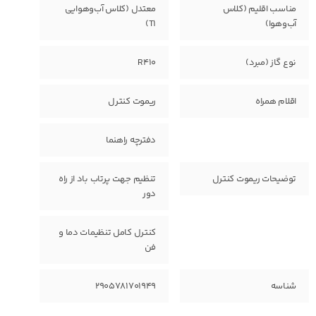
مناسب اقلیم (کلاس
معتدل (کلاس آب‌وهوایی
آب‌و‌هوا)
T1)
نوع گاز (مبرد)
R410
اقلام همراه
ریموت کنترل
دفترچه راهنما
توضیحات ریموت کنترل
تنظیم جهت پرتاب باد از راه
دور
کنترل کامل تنظیمات دما و
فن
شناسه
2905781701949