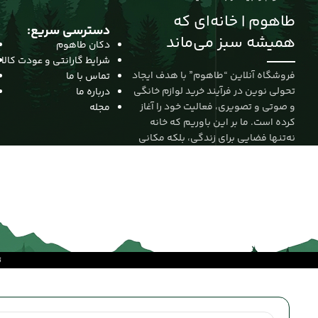
طاهوم | خانه‌ای که
دسترسی سریع:
همیشه سبز می‌ماند
دکان طاهوم
شرایط گارانتی و عودت کالا
فروشگاه آنلاین “طاهوم” با هدف ایجاد
تماس با ما
تحولی نوین در فرآیند خرید لوازم خانگی
درباره ما
و صوتی و تصویری، فعالیت خود را آغاز
مجله
کرده است. ما بر این باوریم که خانه
نه‌تنها فضایی برای زندگی، بلکه مکانی
برای آرامش، زیبایی و خلاقیت است. از
این رو، مأموریت خود را ارائه‌ی
محصولاتی باکیفیت از برندهای معتبر
جهانی و داخلی قرار داده‌ایم تا تجربه‌ای
متفاوت را به مشتریانمان هدیه دهیم.
ت