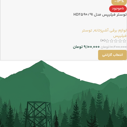
-13%
ناموجود
توستر فیلیپس مدل 91/HD2590
لوازم برقی آشپزخانه
,
توستر
فیلیپس
(0)
9,100,000
تومان
10,400,000
تومان
انتخاب گارانتی