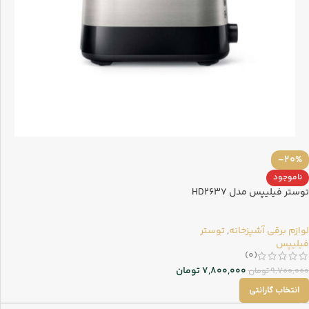
-20%
ناموجود
توستر فیلیپس مدل HD2637
لوازم برقی آشپزخانه
,
توستر
فیلیپس
(0)
7,800,000
تومان
9,700,000
تومان
انتخاب گارانتی