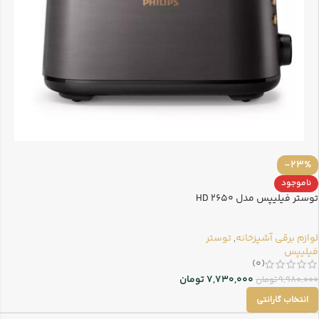
-23%
ناموجود
توستر فیلیپس مدل HD 2650
لوازم برقی آشپزخانه
,
توستر
فیلیپس
(0)
7,730,000
تومان
9,980,000
تومان
انتخاب گارانتی