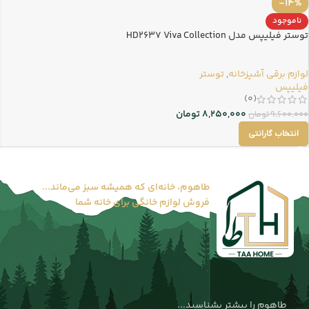
-14%
ناموجود
توستر فیلیپس مدل HD2637 Viva Collection
لوازم برقی آشپزخانه
,
توستر
فیلیپس
(0)
8,250,000
تومان
9,600,000
تومان
انتخاب گارانتی
طاهوم، خانه‌ای که همیشه سبز می‌ماند...
فروش لوازم خانگی برای خانه شما
طاهوم را بیشتر بشناسید...