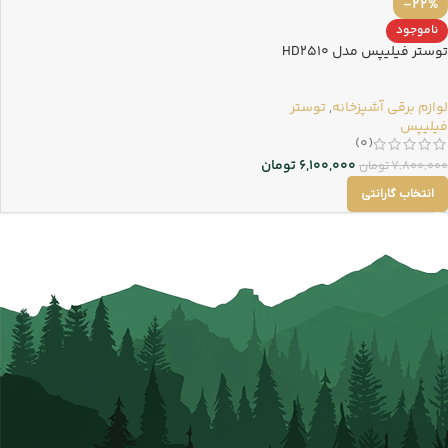
-22%
ناموجود
توستر فیلیپس مدل HD2510
لوازم برقی آشپزخانه
,
توستر
فیلیپس
(0)
6,100,000
تومان
7,800,000
تومان
انتخاب گارانتی