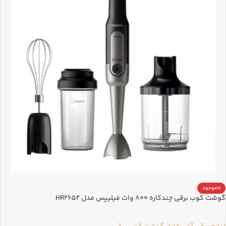
ناموجود
گوشت کوب برقی چندکاره 800 وات فیلیپس مدل HR2652