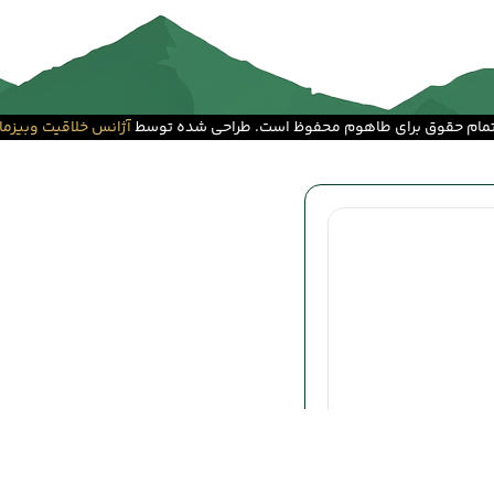
مام حقوق برای طاهوم محفوظ است. طراحی شده توسط
آژانس خلاقیت وبیزما