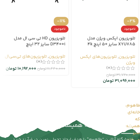
-11%
-2%
ناموجود
ناموجود
تلویزیون ایکس ویژن مدل
تلویزیون HD تی سی ال مدل
XYU785 سایز 50 اینچ 4k
D3400i سایز 32 اینچ
هوشمند
تلویزیون
,
تلویزیون‌های تی‌سی‌ال
تلویزیون
,
تلویزیون‌های ایکس
(0)
ویژن
(0)
10,192,000
تومان
11,440,000
تومان
31,720,000
تومان
31,096,000
تومان
طاهوم،
خانه‌ای
طاهوم را بیشتر بشناسید...
که
طاهوم | خانه‌ای که همیشه سبز می‌ماند
همیشه
سبز
فروشگاه آنلاین “طاهوم” با هدف ایجاد تحولی نوین در فرآیند خرید
می‌ماند...