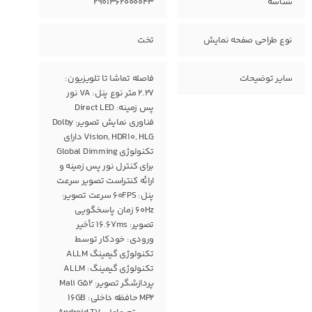
شناسه
2901362000043
نوع طراحی صفحه نمایش
تخت
سایر توضیحات
فاصله تماشا تا تلویزیون:
2.27 متر نوع پنل: VA نور
پس زمینه: Direct LED
فناوری نمایش تصویر: Dolby
Vision, HDR10, HLG دارای
تکنولوژی Global Dimming
برای کنترل نور پس زمینه و
ارائه کنتراست تصویر سرعت
پنل: 60FPS سرعت تصویر:
60Hz زمان پاسخگویی
تصویر: 16.67ms تأخیر
ورودی: خودکار توسط
تکنولوژی گیمینگ ALLM
تکنولوژی گیمینگ: ALLM
پردازشگر تصویر: Mali G52
MP2 حافظه داخلی: 16GB