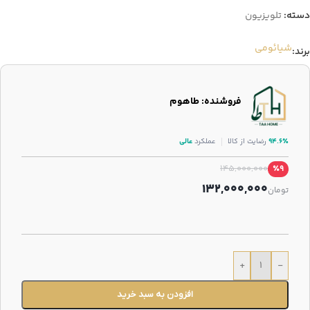
دسته:
تلویزیون
شیائومی
برند:
فروشنده: طاهوم
۹۴.۶٪
رضایت از کالا
عملکرد
عالی
145,000,000
٪9
132,000,000
تومان
+
-
افزودن به سبد خرید