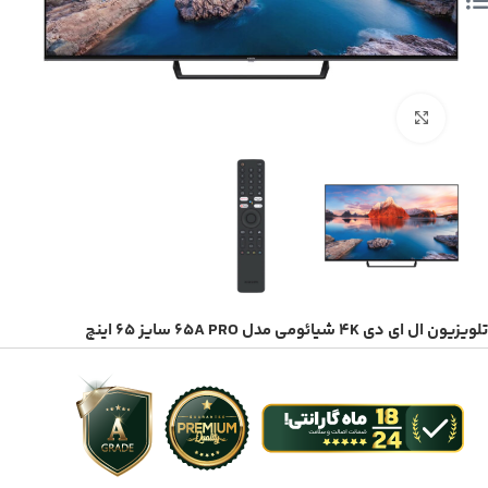
بزرگنمایی تصویر
تلویزیون ال ای دی 4K شیائومی مدل 65A PRO سایز 65 اینچ