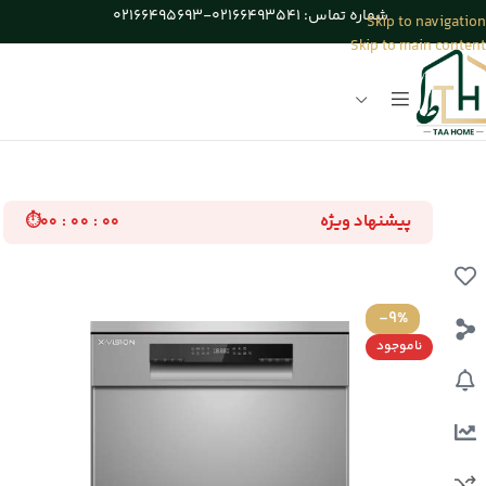
شماره تماس: 02166493541-02166495693
Skip to navigation
Skip to main content
خانه
/
ماشین ظرفشویی
پیشنهاد ویژه
⏱
۰۰ : ۰۰ : ۰۰
-9%
ناموجود