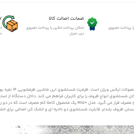
ضمانت اصالت کالا
7 روز گارانتی ب
یا پرداخت حضروی
امکان پرداخت انلاین یا پرداخت حضروی
ام
درب منزل
د
مدل M150 یک محصول مدر
ظروف دارد. رده مصرف انرژی این محصول A++ است و در دسته محصولات کم مصرف قرار می گیرد. 
 شستن ظروف بلندتر، قابلیت شستشوی دو ناحیه ای و خشک کن اضافی برای خشک