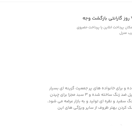
ازگشت وجه
کان پرداخت انلاین یا پرداخت حضروی
رب منزل
ن با کاربری آسان از خانواده محصولات ایکس ویژن است. ظرفیت شستشوی این ماشین ظرفشویی 14 نفره بوده و برای خانواده های پر جمعیت گزینه ای بسیار
مناسب است. محصول دارای 8 برنامه متنوع و 4 عملکرد شستشو است که امکان شستشوی انواع ظروف را برای کاربران فراهم می کند. داخل دستگاه از استیل ضد زنگ ساخته شده و 3 سبد مجزا برای چیدن
مدل M150 یک محصول کاملا کم مصرف است که در دو رنگ سفید و نقره ای تولید و به بازار عرضه می شود.
 کردن بهتر ظروف از سایر ویژگی های این