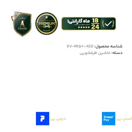
شناسه محصول:
XV-M150-ASD
دسته:
ماشین ظرفشویی
سنپ پی
دیجی پی