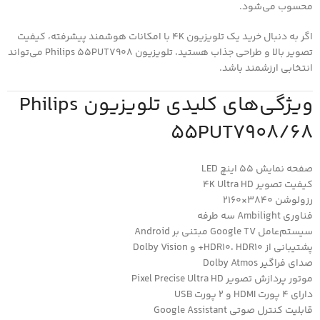
محسوب می‌شود.
اگر به دنبال خرید یک تلویزیون 4K با امکانات هوشمند پیشرفته، کیفیت
تصویر بالا و طراحی جذاب هستید، تلویزیون Philips 55PUT7908 می‌تواند
انتخابی ارزشمند باشد.
ویژگی‌های کلیدی تلویزیون Philips
55PUT7908/68
صفحه نمایش 55 اینچ LED
کیفیت تصویر 4K Ultra HD
رزولوشن 3840×2160
فناوری Ambilight سه طرفه
سیستم‌عامل Google TV مبتنی بر Android
پشتیبانی از HDR10، HDR10+ و Dolby Vision
صدای فراگیر Dolby Atmos
موتور پردازش تصویر Pixel Precise Ultra HD
دارای 4 پورت HDMI و 2 پورت USB
قابلیت کنترل صوتی Google Assistant