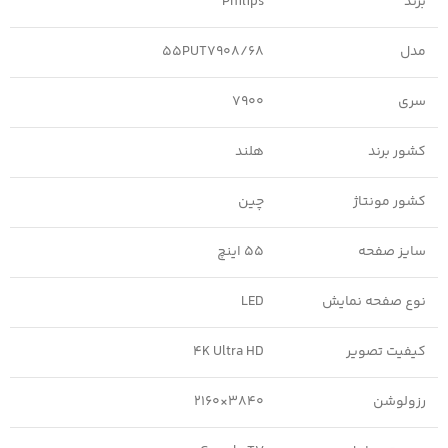
برند
Philips
مدل
55PUT7908/68
سری
7900
کشور برند
هلند
کشور مونتاژ
چین
سایز صفحه
55 اینچ
نوع صفحه نمایش
LED
کیفیت تصویر
4K Ultra HD
رزولوشن
3840×2160