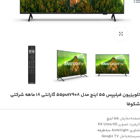
بزرگنمایی تصویر
ﺗﻠﻮیزیون فیلیپس 55 اﯾﻨﭻ ﻣﺪل 55put7908 گارانتی 18 ماهه شرکتی
شکوفا
صفحه‌نمایش
55 اینچ
کیفیت تصویر
4K Ultra HD
فناوری
Ambilight سه‌طرفه
سیستم‌عامل
Google TV