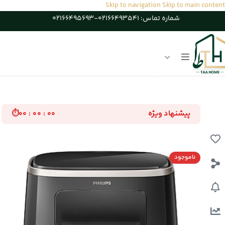
Skip to navigation
Skip to main content
شماره تماس: 02166493541-02166495693
خانه
/
لوازم برقی آشپزخانه
پیشنهاد ویژه
⏱
۰۰ : ۰۰ : ۰۰
ناموجود