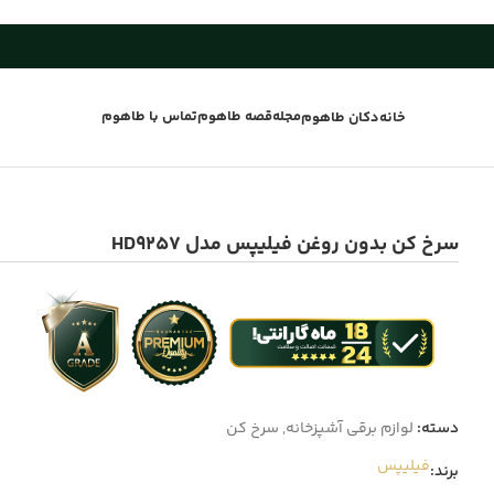
مجله
قصه طاهوم
تماس با طاهوم
خانه
دکان طاهوم
سرخ کن بدون روغن فیلیپس مدل HD9257
دسته:
لوازم برقی آشپزخانه
,
سرخ کن
فیلیپس
برند: