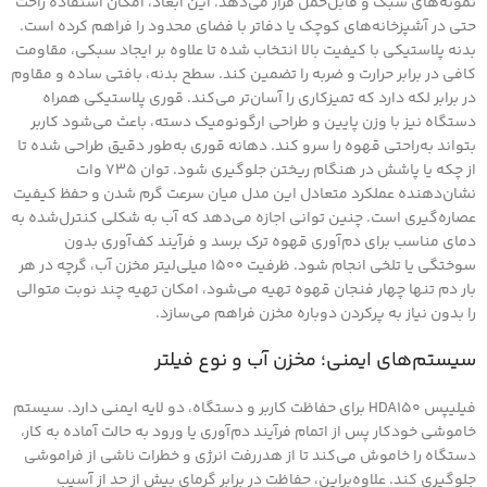
نمونه‌های سبک و قابل‌حمل قرار می‌دهد. این ابعاد، امکان استفاده راحت
حتی در آشپزخانه‌های کوچک یا دفاتر با فضای محدود را فراهم کرده است.
بدنه پلاستیکی با کیفیت بالا انتخاب شده تا علاوه بر ایجاد سبکی، مقاومت
کافی در برابر حرارت و ضربه را تضمین کند. سطح بدنه، بافتی ساده و مقاوم
در برابر لکه دارد که تمیزکاری را آسان‌تر می‌کند. قوری پلاستیکی همراه
دستگاه نیز با وزن پایین و طراحی ارگونومیک دسته، باعث می‌شود کاربر
بتواند به‌راحتی قهوه را سرو کند. دهانه قوری به‌طور دقیق طراحی شده تا
از چکه یا پاشش در هنگام ریختن جلوگیری شود. توان ۷۳۵ وات
نشان‌دهنده عملکرد متعادل این مدل میان سرعت گرم شدن و حفظ کیفیت
عصاره‌گیری است. چنین توانی اجازه می‌دهد که آب به شکلی کنترل‌شده به
دمای مناسب برای دم‌آوری قهوه ترک برسد و فرآیند کف‌آوری بدون
سوختگی یا تلخی انجام شود. ظرفیت ۱۵۰۰ میلی‌لیتر مخزن آب، گرچه در هر
بار دم تنها چهار فنجان قهوه تهیه می‌شود، امکان تهیه چند نوبت متوالی
را بدون نیاز به پرکردن دوباره مخزن فراهم می‌سازد.
سیستم‌های ایمنی؛ مخزن آب و نوع فیلتر
فیلیپس HDA150 برای حفاظت کاربر و دستگاه، دو لایه ایمنی دارد. سیستم
خاموشی خودکار پس از اتمام فرآیند دم‌آوری یا ورود به حالت آماده به کار،
دستگاه را خاموش می‌کند تا از هدررفت انرژی و خطرات ناشی از فراموشی
جلوگیری کند. علاوه‌براین، حفاظت در برابر گرمای بیش از حد از آسیب