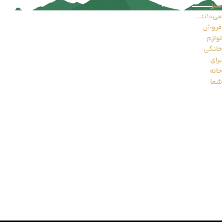
سبز
فروشگاه آنلاین “طاهوم” با هدف ایجاد تحولی نوین در فرآیند خرید
می‌ماند...
لوازم خانگی و صوتی و تصویری، فعالیت خود را آغاز کرده است. ما بر
فروش
این باوریم که خانه نه‌تنها فضایی برای زندگی، بلکه مکانی برای آرامش،
لوازم
زیبایی و خلاقیت است. از این رو، مأموریت خود را ارائه‌ی محصولاتی
خانگی
باکیفیت از برندهای معتبر جهانی و داخلی قرار داده‌ایم تا تجربه‌ای
برای
متفاوت را به مشتریانمان هدیه دهیم.
خانه
شما