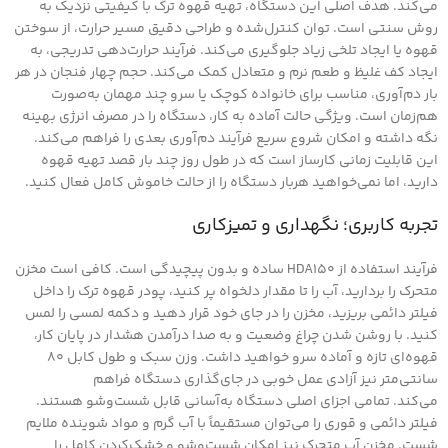
می‌کند. هدف اصلی این دستگاه، تهیه قهوه ترک با کیفیتی نزدیک به
روش سنتی است. توان کنترل‌شده و طراحی دقیق مسیر حرارت، از سوختن
قهوه یا ایجاد تلخی زیاد جلوگیری می‌کند. فرآیند حرارت‌دهی تدریجی، به
ایجاد کف غلیظ و طعم نرم و متعادل کمک می‌کند. حجم چهار فنجان در هر
بار دم‌آوری، مناسب برای خانواده کوچک یا سرو چند مهمان به‌صورت
هم‌زمان است. ویژگی حالت آماده به کار، دستگاه را در مصرف انرژی بهینه
نگه داشته و امکان شروع سریع فرآیند دم‌آوری بعدی را فراهم می‌کند.
این قابلیت زمانی کارساز است که در طول روز چند بار قصد تهیه قهوه
دارید، اما نمی‌خواهید هربار دستگاه را از حالت خاموش کامل فعال کنید.
تجربه کاربری؛ نگهداری و تمیزکاری
فرآیند استفاده از HDA150 ساده و بدون پیچیدگی است. کافی است مخزن
متحرک را بردارید، آب را تا مقدار دلخواه پر کنید، پودر قهوه ترک را داخل
فیلتر دائمی بریزید، مخزن را در جای خود قرار دهید و دکمه لمسی را لمس
کنید. با روشن شدن چراغ وضعیت و به صدا درآمدن هشدار در پایان کار،
قهوه‌ای تازه و آماده سرو خواهید داشت. وزن سبک و طول کابل ۸۰
سانتی‌متر نیز آزادی عمل خوبی در جای‌گذاری دستگاه فراهم
می‌کند. تمامی اجزای اصلی دستگاه به‌آسانی قابل شست‌وشو هستند.
فیلتر دائمی و قوری را می‌توان مستقیماً با آب گرم و مواد شوینده ملایم
شست. مخزن آب متحرک نیز امکان شست‌وشو و خشک‌کردن کامل را