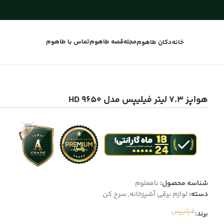
مجله
قصه طاهوم
تماس با طاهوم
خانه
دکان طاهوم
هواپز ۷.۳ لیتر فیلیپس مدل HD 9650
شناسه محصول:
نامعلوم
دسته:
لوازم برقی آشپزخانه
,
سرخ کن
فیلیپس
برند: