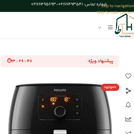
شماره تماس: 02166493541-02166495693
Skip to navigation
Skip to main content
خانه
/
لوازم برقی آشپزخانه
پیشنهاد ویژه
⏱
۱۳ : ۲۹ : ۴۶
ناموجود