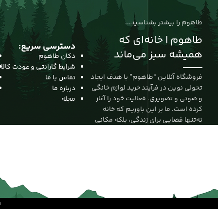
طاهوم را بیشتر بشناسید...
طاهوم | خانه‌ای که
دسترسی سریع:
همیشه سبز می‌ماند
دکان طاهوم
شرایط گارانتی و عودت کالا
فروشگاه آنلاین “طاهوم” با هدف ایجاد
تماس با ما
تحولی نوین در فرآیند خرید لوازم خانگی
درباره ما
و صوتی و تصویری، فعالیت خود را آغاز
مجله
کرده است. ما بر این باوریم که خانه
نه‌تنها فضایی برای زندگی، بلکه مکانی
برای آرامش، زیبایی و خلاقیت است. از
این رو، مأموریت خود را ارائه‌ی
محصولاتی باکیفیت از برندهای معتبر
جهانی و داخلی قرار داده‌ایم تا تجربه‌ای
متفاوت را به مشتریانمان هدیه دهیم.
ت