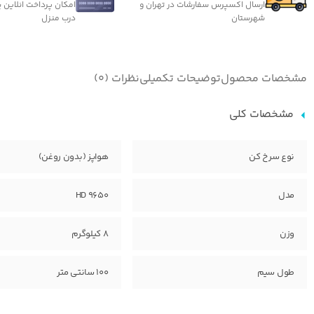
ارسال اکسپرس سفارشات در تهران و
امکان پرداخت انلاین 
شهرستان
درب منزل
مشخصات محصول
توضیحات تکمیلی
نظرات (0)
مشخصات کلی
نوع سرخ کن
هواپز (بدون روغن)
مدل
HD 9650
وزن
8 کیلوگرم
طول سیم
100 سانتی متر