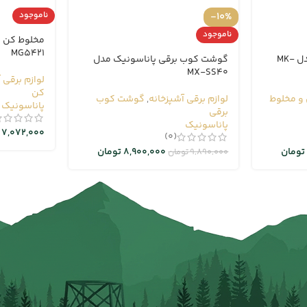
-10%
ناموجود
ناموجود
MG5421
همزن دستی پاناسونیک مدل MK-
گوشت کوب برقی پاناسونیک مدل
MX-SS40
لوازم برقی 
کن
و مخلوط
لوازم برقی آشپزخانه
,
گوشت کوب
پاناسونیک
برقی
پاناسونیک
7,072,000
(0)
تومان
8,900,000
تومان
9,890,000
تومان