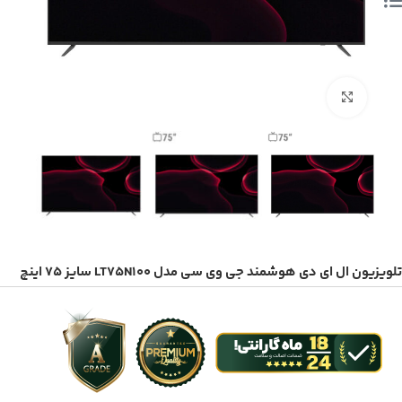
بزرگنمایی تصویر
تلویزیون ال ای دی هوشمند جی وی سی مدل LT75N100 سایز 75 اینچ