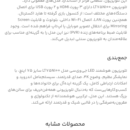
این تلویزیون، سطحی فراتر از استاندارد مدل‌های معمولی دارد.
تلویزیون LT75N100 دارای ۳ پورت HDMI و ۲ پورت USB برای اتصال
دستگاه‌های مختلف است؛ از کنسول بازی گرفته تا هارد اکسترنال.
همچنین پورت LAN، اتصال Wi-Fi داخلی، بلوتوث و قابلیت Screen
Mirroring برای انتقال تصویر موبایل یا لپ‌تاپ فراهم شده است. وجود
قابلیت ضبط برنامه‌های زنده (PVR) نیز این مدل را به گزینه‌ای مناسب برای
علاقه‌مندان به تلویزیون سنتی تبدیل می‌کند.
جمع‌بندی
تلویزیون هوشمند LED جی‌وی‌سی مدل LT75N100 سایز ۷۵ اینچ، با
نمایشگر عظیم، وضوح 4K، صدای قدرتمند، سیستم‌عامل اندروید و
امکانات ارتباطی کامل، یک گزینه ایده‌آل برای خانواده‌ها و
کسب‌وکارهایی‌ست که به‌دنبال تلویزیونی همه‌فن‌حریف برای سالن‌های
بزرگ هستند. این مدل، ترکیبی هوشمندانه از تکنولوژی و
مقرون‌به‌صرفگی را در قالبی شیک و قدرتمند ارائه می‌کند.
محصولات مشابه