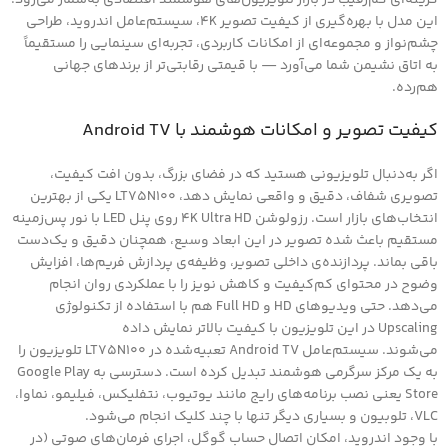
این مدل با بهره‌گیری از کیفیت تصویر 4K، سیستم‌عامل اندروید، طراحی
چشم‌نواز و مجموعه‌ای از امکانات کاربردی، تجربه‌ای سینمایی را مستقیماً
به اتاق نشیمن شما می‌آورد — با قیمتی رقابتی‌تر از برندهای جهانی
هم‌رده.
کیفیت تصویر و امکانات هوشمند با Android TV
اگر به‌دنبال تلویزیونی هستید که در فضای بزرگ، بدون افت کیفیت،
تصویری شفاف، دقیق و واقعی نمایش دهد، LT75N100 یکی از بهترین
انتخاب‌های بازار است. رزولوشن 4K Ultra HD روی پنل LED با نور پس‌زمینه
مستقیم باعث شده تصویر در این ابعاد وسیع، همچنان دقیق و یک‌دست
باقی بماند. پردازنده‌ی داخلی تصویر، وظیفه‌ی پردازش فریم‌ها، افزایش
وضوح در محتوای کم‌کیفیت و کاهش نویز را با عملکردی روان انجام
می‌دهد. حتی ویدیوهای HD و Full HD هم با استفاده از تکنولوژی
Upscaling در این تلویزیون با کیفیت بالاتر نمایش داده
می‌شوند. سیستم‌عامل Android TV تعبیه‌شده در LT75N100 تلویزیون را
به یک مرکز سرگرمی هوشمند تبدیل کرده است. دسترسی به Google Play
Store یعنی نصب برنامه‌های رایج مانند یوتیوب، نتفلیکس، فیلیمو، نماوا،
VLC، تلوبیون و بسیاری دیگر تنها با چند کلیک انجام می‌شود.
با وجود اندروید، امکان اتصال حساب گوگل، اجرای فرمان‌های صوتی (در