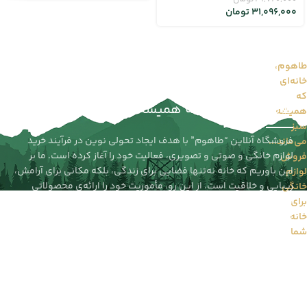
31,096,000
تومان
طاهوم،
خانه‌ای
طاهوم را بیشتر بشناسید...
که
طاهوم | خانه‌ای که همیشه سبز می‌ماند
همیشه
سبز
فروشگاه آنلاین “طاهوم” با هدف ایجاد تحولی نوین در فرآیند خرید
می‌ماند...
لوازم خانگی و صوتی و تصویری، فعالیت خود را آغاز کرده است. ما بر
فروش
این باوریم که خانه نه‌تنها فضایی برای زندگی، بلکه مکانی برای آرامش،
لوازم
زیبایی و خلاقیت است. از این رو، مأموریت خود را ارائه‌ی محصولاتی
خانگی
باکیفیت از برندهای معتبر جهانی و داخلی قرار داده‌ایم تا تجربه‌ای
برای
متفاوت را به مشتریانمان هدیه دهیم.
خانه
شما