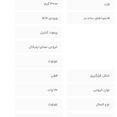
وزن
3000 گرم
قابلیت‌های ساندبار
ورودی AUX
ریموت کنترل
خروجی صدای اپتیکال
بلوتوث
شکل قرارگیری
افقی
توان خروجی
120 وات
نوع اتصال
بلوتوث