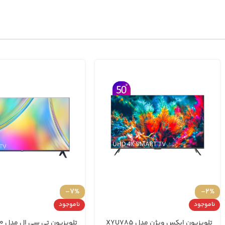
-7%
-2%
ناموجود
ناموجود
تلویزیون ایکس ویژن مدل XYU785
تلویز