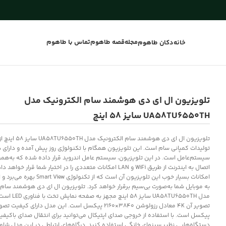
مجله
قصه طاهوم
تماس با طاهوم
خانه
دکان طاهوم
تلویزیون ال ای دی هوشمند سام الکترونیک مدل
UA58TU6550TH سایز 58 اینچ
تلویزیون ال ای دی هوشمند سام ا
تولیدات کمپانی سام است. این تلویزیون همگام با تکنولوژی روز پیش آمده و دارای
سیستم‌عامل است. در این تلویزیون، سیستم عامل اندروید قرار داده شده که به‌همرا
اتصال به اینترنت از طریق WiFi و LAN امکانات متعددی را در اختیار شما قرار خواه
امکانات بسیار خوب این تلویزیون آن است که از تکنول
به موبایل شما به‌صورت بی‌سیم برقرار خواهد کرد. تلویزیون ال ای دی هوشمند سام 
مدل UA58TU6550TH سایز 58 ای
پیکسل است. با استفاده از خروجی صدای اپتیکال می‌توانید برای انتقال صدای باکیفی