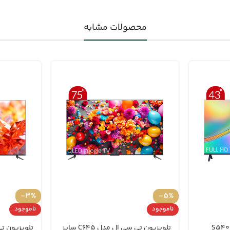
محصولات مشابه
-3%
-5%
ناموجود
ناموجود
یون تی سی ال مدل S5400
تلویزیون تی سی ال مدل C645 سایز