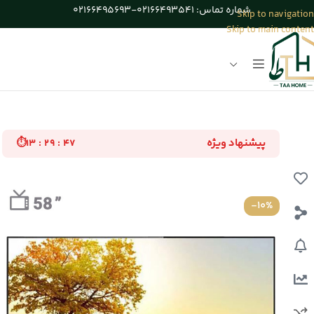
شماره تماس: 02166493541-02166495693
Skip to navigation
Skip to main content
خانه
/
تلویزیون
پیشنهاد ویژه
⏱
۱۳ : ۲۹ : ۴۶
-10%