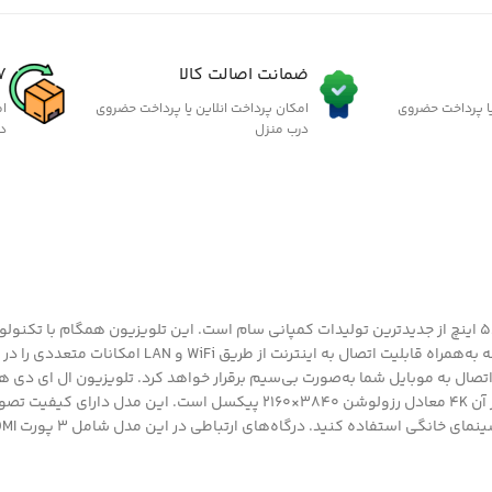
ضمانت اصالت کالا
7 روز گارانتی ب
یا پرداخت حضروی
امکان پرداخت انلاین یا پرداخت حضروی
ام
درب منزل
د
تلویزیون ال ای دی هوشمند سام الکترونیک مدل UA58TU6550TH سایز 58 اینچ از جدیدترین تولیدات کمپانی سام است. این ت
سیستم‌عامل است. در این تلویزیون، سیستم عامل اندروید قرار داده
فاده کنید. درگاه‌های ارتباطی در این مدل شامل 3 پورت HDMI و 2 پورت USB است.