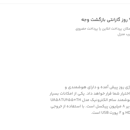
ازگشت وجه
کان پرداخت انلاین یا پرداخت حضروی
رب منزل
لویزیون همگام با تکنولوژی روز پیش آمده و دارای هوشمندی و
 شده که به‌همراه قابلیت اتصال به اینترنت از طریق WiFi و LAN امکانات متعددی را در اختیار شما قرار خواهد داد. یکی از امکانات بسیار
خوب این تلویزیون آن است که از تکنولوژی Smart View بهره می‌برد و امکان اتصال به موبایل شما به‌صورت بی‌سیم برقرار خواهد کرد. تلویزیون ال ای دی هوشمند سام الکترونیک مدل UA58TU6550TH
سایز 58 اینچ مجهز به صفحه نمایش تخت با فناوری LED است. کیفیت تصویر آن 4K معادل رزولوشن 3840×2160 پیکسل است. این مدل دارای کیفیت تصویر 8 میلیون پیکسل است. با استفاده از خروجی