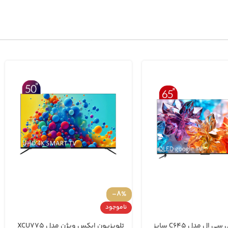
-8%
ناموجود
تلویزیون تی سی ال مدل C645 سایز
تلویزیون ایکس ویژن مدل XCU775