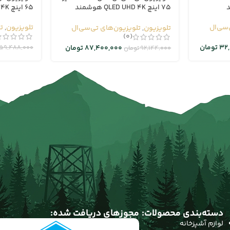
75 اینچ QLED UHD 4K هوشمند
65 اینچ 4K هوشمند google TV
google TV
‌سی‌ال
تلویزیون
,
ت
تلویزیون
,
تلویزیون‌های تی‌سی‌ال
(0)
32
تومان
59,488,000
87,400,000
تومان
92,144,000
تومان
دسته‌بندی محصولات:
مجوزهای دریافت شده:
لوازم آشپزخانه