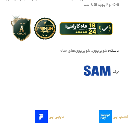
HDMI و 2 پورت USB است.
دسته:
تلویزیون
,
تلویزیون‌های سام
برند:
سنپ پی
دیجی پی