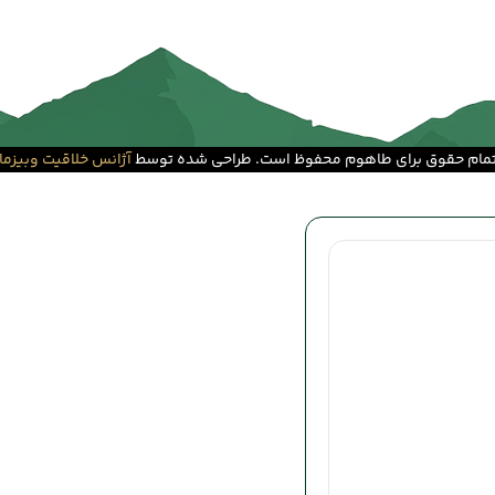
مام حقوق برای طاهوم محفوظ است. طراحی شده توسط
آژانس خلاقیت وبیزما