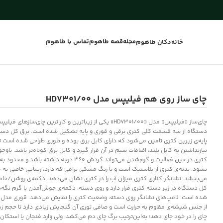
مجله
قصه طاهوم
تماس با طاهوم
خانه
دکان طاهوم
چای ساز روی هم فیلیپس مدل HD7301/00
چای‌ساز «فیلیپس» مدل «HD7301/00» یکی از زیباترین و کاراترین چای‌سازها
دستگاه از سه قسمت کلی کتری برقی و قوری و پایه تشکیل‌ شده است. برق کل دس
پایه‌ی زیرین کتری تامین می‌شود که دارای کابل برق بوده و طوری طراحی‌ شده است ت
نیازنداشتن به کابل بلند، اضافات سیم در آن قرار گیرد و کابل برق کوتاه‌تر باشد. باوجو
کتری در حین فعالیت و گرم‌شدن می‌تواند گردش 360 درجه داشته ب
نشود. بدنه‌ی کتری از پلاستیک است و با رنگ مشکی براقی که دارد، زیبایی خاصی به 
می‌بخشد. نشانگر کناری کتری میزان آب را در کتری نشان می‌دهد. دکمه‌ی روشن/
کل دستگاه در زیر دسته کتری قرار دارد و روی دسته، دکمه‌ی جوش‌آمدن یا گرم نگه‌
از جنس شیشه‌ی مقاوم به حرارت است و صافی توری آن گنجایش زیادی دارد تا حجم زیا
چای را در خود جای دهد؛ به‌این‌ترتیب برگ چای دم می‌کشد، ولی وارد فنجان یا استکان