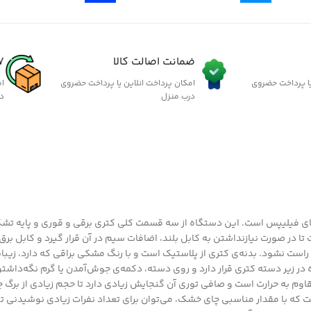
ضمانت اصالت کالا
7 روز گارانتی ب
یا پرداخت حضروی
امکان پرداخت انلاین یا پرداخت حضروی
ام
درب منزل
د
یباترین و کاراترین چای‌سازهای فیلیپس است. این دستگاه از سه قسمت کلی کتری برقی و قوری 
در صورت نیازنداشتن به کابل بلند، اضافات سیم در آن قرار گیرد و کابل برق ک
اشته باشد و محدود به چپ و راست نشود. بدنه‌ی کتری از پلاستیک است و با رنگ مشکی براقی که
 زیر دسته کتری قرار دارد و روی دسته، دکمه‌ی جوش‌آمدن یا گرم نگه‌داشتن
د. قوری مدل HD7301/00 از جنس شیشه‌ی مقاوم به حرارت است و صافی توری آن گنجایش زیادی دارد تا حجم ز
 که با مقدار مناسبی چای خشک، می‌توان برای تعداد نفرات زیادی نوشیدنی ت