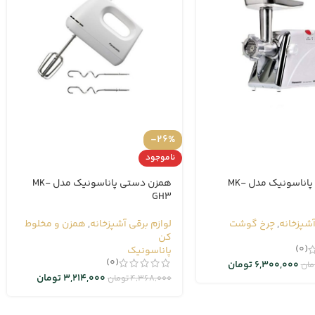
-26%
ناموجود
چرخ گوشت پاناسونیک مدل MK-
همزن دستی پاناسونیک مدل MK-
GH3
آشپزخانه
,
چرخ گوشت
لوازم برقی آشپزخانه
,
همزن و مخلوط
کن
(0)
پاناسونیک
(0)
6,300,000
تومان
مان
3,214,000
تومان
4,368,000
تومان