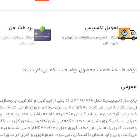
تحویل اکسپرس
پرداخت امن
ارسال اکسپرس سفارشات در تهران و
امکان پرداخت انلاین 
شهرستان
درب منزل
توضیحات
مشخصات محصول
توضیحات تکمیلی
نظرات (0)
معرفی
چای‌ساز «فیلیپس» مدل «HD7301/00» یکی از ز
زیرین کتری تامین می‌شود که دارای کابل برق بوده و طوری طراحی‌ شده است تا 
فعالیت و گرم‌شدن می‌تواند گردش 360 درجه د
میزان آب را در کتری نشان می‌دهد. دکمه‌ی روشن/خاموش شدن کل دستگاه در
وضعیت کتری را نمایش می‌ده
می‌کشد، ولی وارد فنجان یا استکان نمی‌شود. حجم قوری و کتری در حدی است