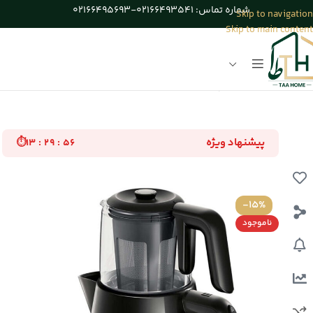
شماره تماس: 02166493541-02166495693
Skip to navigation
Skip to main content
خانه
/
لوازم برقی آشپزخانه
پیشنهاد ویژه
⏱
۱۳ : ۲۹ : ۵۵
-15%
ناموجود