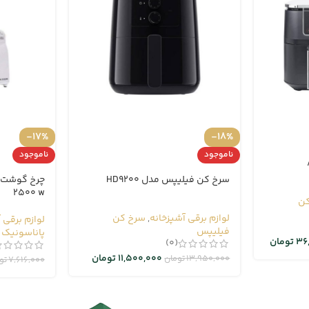
-17%
-18%
ناموجود
ناموجود
سرخ کن فیلیپس مدل HD9200
2500 w
ن
لوازم برقی آشپزخانه
,
سرخ کن
لوازم برقی 
فیلیپس
پاناسونیک
36
تومان
(0)
11,500,000
تومان
13,950,000
تومان
7,616,000
تو