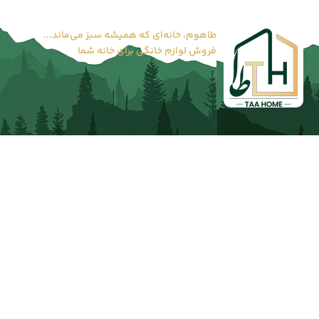
طاهوم، خانه‌ای که همیشه سبز می‌ماند...
فروش لوازم خانگی برای خانه شما
طاهوم را بیشتر بشناسید...
طاهوم | خانه‌ای که
دسترسی سریع:
همیشه سبز می‌ماند
دکان طاهوم
شرایط گارانتی و عودت کالا
فروشگاه آنلاین “طاهوم” با هدف ایجاد
تماس با ما
تحولی نوین در فرآیند خرید لوازم خانگی
درباره ما
و صوتی و تصویری، فعالیت خود را آغاز
مجله
کرده است. ما بر این باوریم که خانه
نه‌تنها فضایی برای زندگی، بلکه مکانی
برای آرامش، زیبایی و خلاقیت است. از