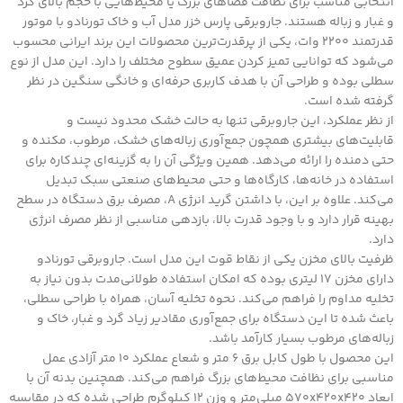
انتخابی مناسب برای نظافت فضاهای بزرگ یا محیط‌هایی با حجم بالای گرد
و غبار و زباله هستند. جاروبرقی پارس خزر مدل آب و خاک تورنادو با موتور
قدرتمند ۲۲۰۰ وات، یکی از پرقدرت‌ترین محصولات این برند ایرانی محسوب
می‌شود که توانایی تمیز کردن عمیق سطوح مختلف را دارد. این مدل از نوع
سطلی بوده و طراحی آن با هدف کاربری حرفه‌ای و خانگی سنگین در نظر
گرفته شده است.
از نظر عملکرد، این جاروبرقی تنها به حالت خشک محدود نیست و
قابلیت‌های بیشتری همچون جمع‌آوری زباله‌های خشک، مرطوب، مکنده و
حتی دمنده را ارائه می‌دهد. همین ویژگی آن را به گزینه‌ای چندکاره برای
استفاده در خانه‌ها، کارگاه‌ها و حتی محیط‌های صنعتی سبک تبدیل
می‌کند. علاوه بر این، با داشتن گرید انرژی A، مصرف برق دستگاه در سطح
بهینه قرار دارد و با وجود قدرت بالا، بازدهی مناسبی از نظر مصرف انرژی
دارد.
ظرفیت بالای مخزن یکی از نقاط قوت این مدل است. جاروبرقی تورنادو
دارای مخزن ۱۷ لیتری بوده که امکان استفاده طولانی‌مدت بدون نیاز به
تخلیه مداوم را فراهم می‌کند. نحوه تخلیه آسان، همراه با طراحی سطلی،
باعث شده تا این دستگاه برای جمع‌آوری مقادیر زیاد گرد و غبار، خاک و
زباله‌های مرطوب بسیار کارآمد باشد.
این محصول با طول کابل برق ۶ متر و شعاع عملکرد ۱۰ متر آزادی عمل
مناسبی برای نظافت محیط‌های بزرگ فراهم می‌کند. همچنین بدنه آن با
ابعاد ۵۷۰x۴۲۰x۴۲۰ میلی‌متر و وزن ۱۲ کیلوگرم طراحی شده که در مقایسه