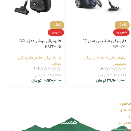
-5%
-10%
ناموجود
ناموجود
جاروبرقی فیلیپس مدل FC
جاروبرقی بوش مدل BGL
482200S
9170/01
لوازم برقی خانه
,
جاروبرقی
لوازم برقی خانه
,
جاروبرقی
فیلیپس
بوش
(0)
(0)
33,040,000
تومان
11,440,000
تومان
29,900,000
تومان
10,920,000
تومان
طاهوم،
خانه‌ای
طاهوم را بیشتر بشناسید...
که
طاهوم | خانه‌ای که همیشه سبز می‌ماند
همیشه
سبز