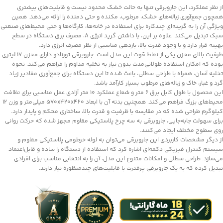
از نظر عملکرد، این جاروبرقی تنها به حالت خشک محدود نیست و قابلیت‌های بیشتری
همچون جمع‌آوری زباله‌های خشک، مرطوب، مکنده و حتی دمنده را ارائه می‌دهد. همین
ویژگی آن را به گزینه‌ای چندکاره برای استفاده در خانه‌ها، کارگاه‌ها و حتی محیط‌های صنعتی
سبک تبدیل می‌کند. علاوه بر این، با داشتن گرید انرژی A، مصرف برق دستگاه در سطح
بهینه قرار دارد و با وجود قدرت بالا، بازدهی مناسبی از نظر مصرف انرژی دارد.
ظرفیت بالای مخزن یکی از نقاط قوت این مدل است. جاروبرقی تورنادو دارای مخزن ۱۷ لیتری
بوده که امکان استفاده طولانی‌مدت بدون نیاز به تخلیه مداوم را فراهم می‌کند. نحوه
تخلیه آسان، همراه با طراحی سطلی، باعث شده تا این دستگاه برای جمع‌آوری مقادیر زیاد
گرد و غبار، خاک و زباله‌های مرطوب بسیار کارآمد باشد.
این محصول با طول کابل برق ۶ متر و شعاع عملکرد ۱۰ متر آزادی عمل مناسبی برای نظافت
محیط‌های بزرگ فراهم می‌کند. همچنین بدنه آن با ابعاد ۵۷۰x۴۲۰x۴۲۰ میلی‌متر و وزن ۱۲
کیلوگرم طراحی شده که در مقایسه با ظرفیت و قدرت بالا، ساختاری محکم و پایدار دارد.
برای سهولت جابه‌جایی، جاروبرقی به سه چرخ پلاستیکی مقاوم مجهز شده که حرکت روانی
روی سطوح مختلف ایجاد می‌کنند.
از دیگر مشخصات کاربردی این جاروبرقی می‌توان به لوله خرطومی پلاستیکی مقاوم و
سیستم کنترل فیزیکی دکمه‌ای اشاره کرد که استفاده از دستگاه را ساده و قابل‌اعتماد
می‌سازد. طراحی سطلی و امکانات متنوع این مدل، آن را به انتخابی مناسب برای افرادی
تبدیل کرده که به یک جاروبرقی پرقدرت با قابلیت‌های چندمنظوره نیاز دارند.